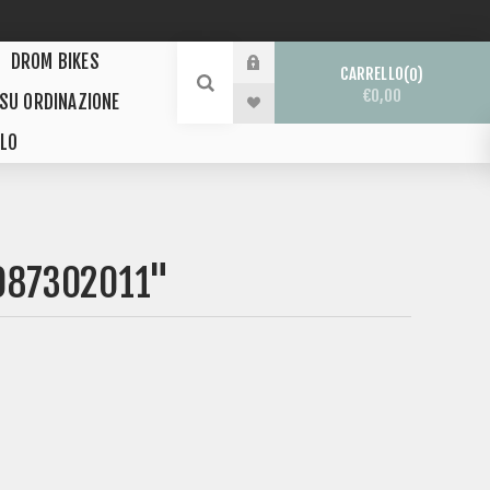
DROM BIKES
CARRELLO
0
€0,00
 SU ORDINAZIONE
LO
987302011"