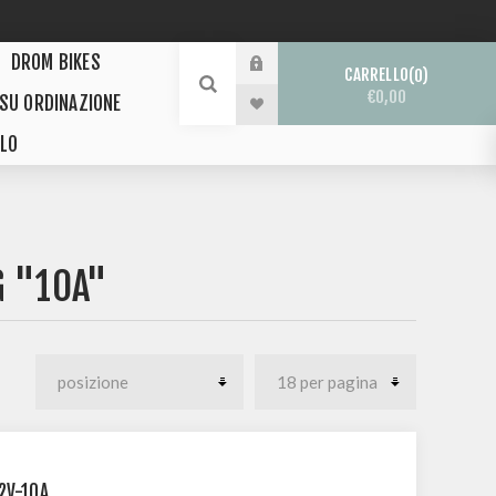
DROM BIKES
CARRELLO
0
€0,00
 SU ORDINAZIONE
LO
G "10A"
2V-10A