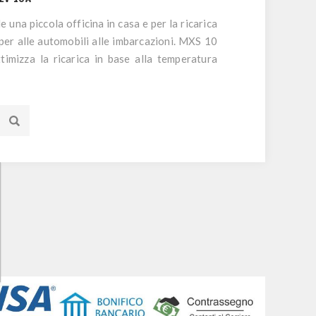
 una piccola officina in casa e per la ricarica
camper alle automobili alle imbarcazioni. MXS 10
imizza la ricarica in base alla temperatura
peciale che permette di utilizzarlo come
a batteria del proprio veicolo o camper. Il
anche indicato per la ricarica ed il
e di veicoli industriali fino a 200Ah, nonché
istema Start & Stop.