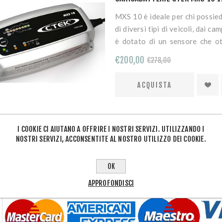
MXS 10 è ideale per chi possiede
di diversi tipi di veicoli, dai 
è dotato di un sensore che ott
ambiente e di una funzione s
€200,00
€278,00
alimentatore per sostituire l
caricabatterie MXS 10 è 
ricondizionamento delle batteri
per tutte le vetture dotate di s
I COOKIE CI AIUTANO A OFFRIRE I NOSTRI SERVIZI. UTILIZZANDO I
NOSTRI SERVIZI, ACCONSENTITE AL NOSTRO UTILIZZO DEI COOKIE.
OK
APPROFONDISCI