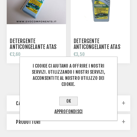
DETERGENTE
DETERGENTE
ANTICONGELANTE ATAS
ANTICONGELANTE ATAS
CANDIVETRO -20° 250ML
CANDIVETRO -20° LT.1
€2,60
€3,50
I COOKIE CI AIUTANO A OFFRIRE I NOSTRI
SERVIZI. UTILIZZANDO I NOSTRI SERVIZI,
ACCONSENTITE AL NOSTRO UTILIZZO DEI
COOKIE.
OK
CATEGORIE
APPROFONDISCI
PRODUTTORI